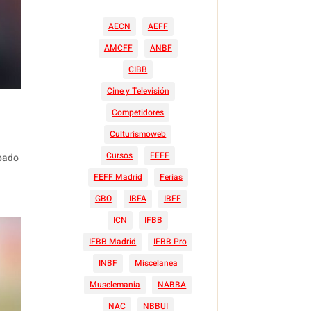
AECN
AEFF
AMCFF
ANBF
CIBB
Cine y Televisión
Competidores
Culturismoweb
Cursos
FEFF
ábado
FEFF Madrid
Ferias
GBO
IBFA
IBFF
ICN
IFBB
IFBB Madrid
IFBB Pro
INBF
Miscelanea
Musclemania
NABBA
NAC
NBBUI