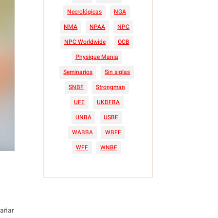
Necrológicas
NGA
NMA
NPAA
NPC
NPC Worldwide
OCB
Physique Mania
Seminarios
Sin siglas
SNBF
Strongman
UFE
UKDFBA
UNBA
USBF
WABBA
WBFF
WFF
WNBF
pañar