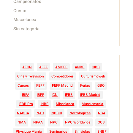
Campeonatos
Cursos
Miscelanea
Sin categoría
AECN
AEFF
AMCFF
ANBF
CIBB
Cine y Televisión
Competidores
Culturismoweb
Cursos
FEFF
FEFF Madrid
Ferias
GBO
IBFA
IBFF
ICN
IFBB
IFBB Madrid
IFBB Pro
INBF
Miscelanea
Musclemania
NABBA
NAC
NBBUI
Necrológicas
NGA
NMA
NPAA
NPC
NPC Worldwide
OCB
Physique Mania
Seminarios
Sin siglas
SNBF