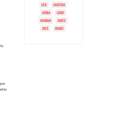
UFE
UKDFBA
UNBA
USBF
WABBA
WBFF
WFF
WNBF
 la
 que
pañar