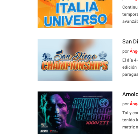
Continu
tempora
avanzáb
San D
por
Áng
El día 
edición
paragua
Arnold
por
Áng
Tal y c
tenido l
matriz 