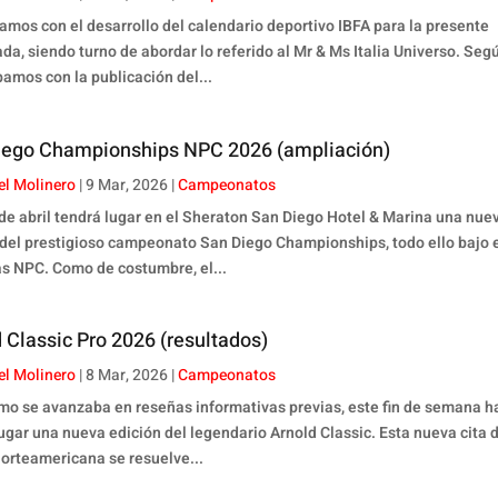
amos con el desarrollo del calendario deportivo IBFA para la presente
da, siendo turno de abordar lo referido al Mr & Ms Italia Universo. Seg
amos con la publicación del...
iego Championships NPC 2026 (ampliación)
el Molinero
|
9 Mar, 2026
|
Campeonatos
4 de abril tendrá lugar en el Sheraton San Diego Hotel & Marina una nue
 del prestigioso campeonato San Diego Championships, todo ello bajo 
s NPC. Como de costumbre, el...
 Classic Pro 2026 (resultados)
el Molinero
|
8 Mar, 2026
|
Campeonatos
omo se avanzaba en reseñas informativas previas, este fin de semana h
ugar una nueva edición del legendario Arnold Classic. Esta nueva cita d
norteamericana se resuelve...