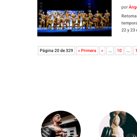
por
Áng
Retomam
tempora
22 y 23 
Página 20 de 329
« Primera
«
...
10
...