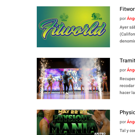
Fitwor
por
Áng
Ayer sá
(Califor
denomin
Tramit
por
Áng
Recuper
recodar
hacer la
Physi
por
Áng
Tal y c