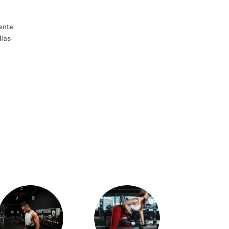
ente
días