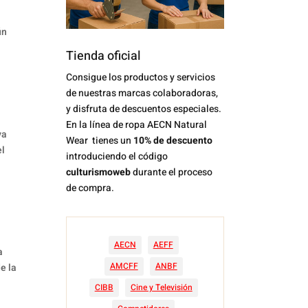
ún
Tienda oficial
Consigue los productos y servicios
de nuestras marcas colaboradoras,
y disfruta de descuentos especiales.
En la línea de ropa AECN Natural
va
Wear tienes un
10% de descuento
el
introduciendo el código
culturismoweb
durante el proceso
de compra.
AECN
AEFF
a
AMCFF
ANBF
e la
CIBB
Cine y Televisión