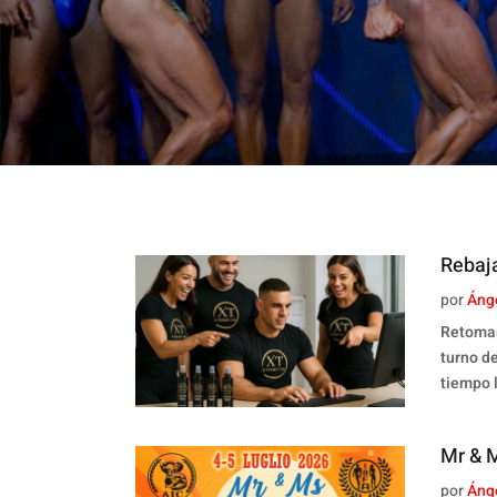
Rebaja
por
Áng
Retomam
turno d
tiempo 
Mr & M
por
Áng