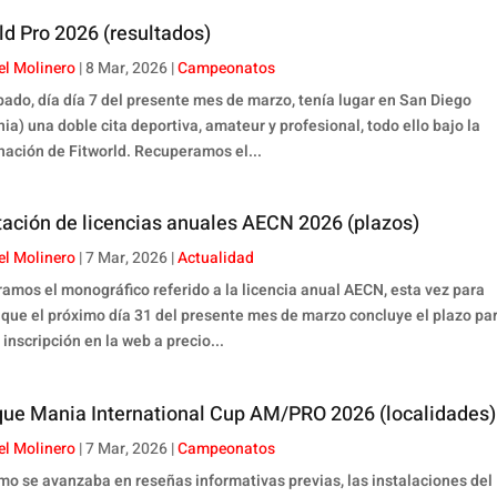
ld Pro 2026 (resultados)
el Molinero
|
8 Mar, 2026
|
Campeonatos
bado, día día 7 del presente mes de marzo, tenía lugar en San Diego
nia) una doble cita deportiva, amateur y profesional, todo ello bajo la
ación de Fitworld. Recuperamos el...
ación de licencias anuales AECN 2026 (plazos)
el Molinero
|
7 Mar, 2026
|
Actualidad
amos el monográfico referido a la licencia anual AECN, esta vez para
 que el próximo día 31 del presente mes de marzo concluye el plazo pa
 inscripción en la web a precio...
que Mania International Cup AM/PRO 2026 (localidades)
el Molinero
|
7 Mar, 2026
|
Campeonatos
omo se avanzaba en reseñas informativas previas, las instalaciones del