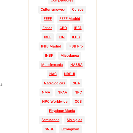
Competidores
Culturismoweb
Cursos
FEFF
FEFF Madrid
Ferias
GBO
IBFA
IBFF
ICN
IFBB
IFBB Madrid
IFBB Pro
INBF
Miscelanea
Musclemania
NABBA
NAC
NBBUI
Necrológicas
NGA
ra
NMA
NPAA
NPC
NPC Worldwide
OCB
Physique Mania
Seminarios
Sin siglas
SNBF
Strongman