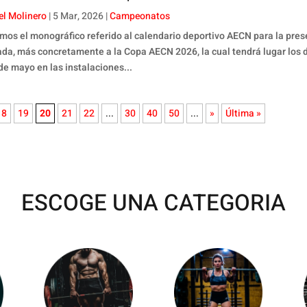
el Molinero
|
5 Mar, 2026
|
Campeonatos
os el monográfico referido al calendario deportivo AECN para la pres
da, más concretamente a la Copa AECN 2026, la cual tendrá lugar los 
de mayo en las instalaciones...
18
19
20
21
22
...
30
40
50
...
»
Última »
ESCOGE UNA CATEGORIA