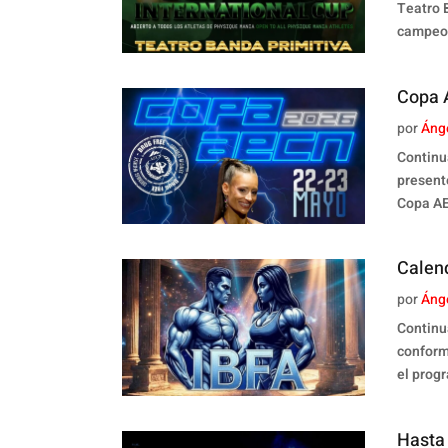
Teatro 
campeon
Copa 
por
Áng
Continu
present
Copa AEC
Calend
por
Áng
Continu
conform
el progr
Hasta