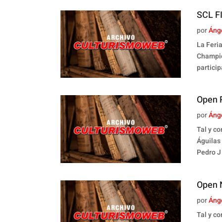
SCL F
por
Áng
La Feri
Champio
particip
Open P
por
Áng
Tal y c
Águilas
Pedro J
Open N
por
Áng
Tal y c