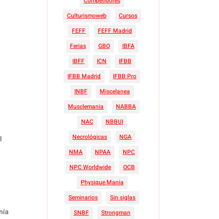
Competidores
Culturismoweb
Cursos
FEFF
FEFF Madrid
Ferias
GBO
IBFA
IBFF
ICN
IFBB
IFBB Madrid
IFBB Pro
INBF
Miscelanea
Musclemania
NABBA
NAC
NBBUI
Necrológicas
NGA
l
NMA
NPAA
NPC
NPC Worldwide
OCB
Physique Mania
Seminarios
Sin siglas
nía
SNBF
Strongman