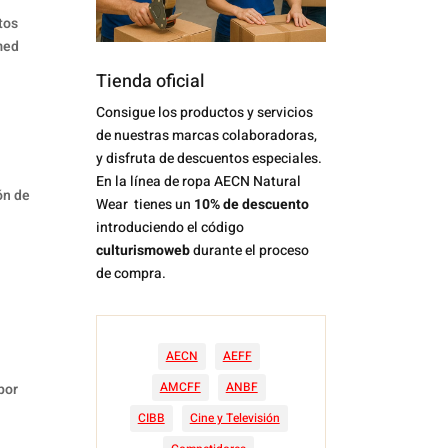
tos
amed
Tienda oficial
Consigue los productos y servicios
de nuestras marcas colaboradoras,
y disfruta de descuentos especiales.
En la línea de ropa AECN Natural
ón de
Wear tienes un
10% de descuento
introduciendo el código
culturismoweb
durante el proceso
de compra.
AECN
AEFF
AMCFF
ANBF
por
CIBB
Cine y Televisión