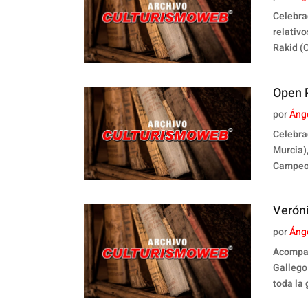
Celebra
relativ
Rakid (
Open P
por
Áng
Celebra
Murcia)
Campeon
Veróni
por
Áng
Acompañ
Gallego
toda la