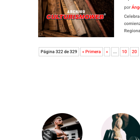
por
Áng
Celebra
comienz
Regiona
Página 322 de 329
« Primera
«
...
10
20