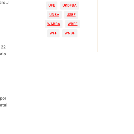
dro J
UFE
UKDFBA
UNBA
USBF
WABBA
WBFF
WFF
WNBF
 22
orio
 por
atal