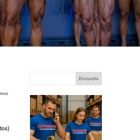
amos
dos)