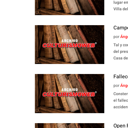
lugar e
Villa d
Campe
por
Áng
Tal y c
del pres
Casa de 
Falle
por
Áng
Constern
el fall
accident
Open P