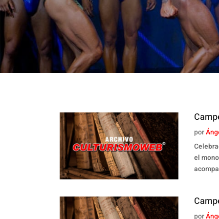
Campe
por
Áng
Celebra
el mono
acompañ
Campe
por
Áng