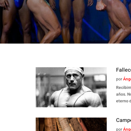
Fallec
por
Áng
Recibimo
años. N
eterno 
Campe
por
Áng