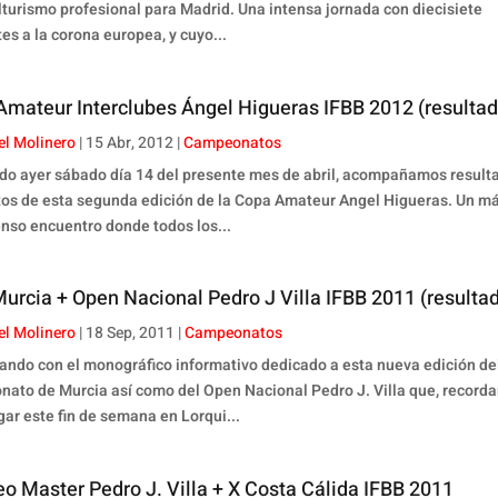
ulturismo profesional para Madrid. Una intensa jornada con diecisiete
es a la corona europea, y cuyo...
Amateur Interclubes Ángel Higueras IFBB 2012 (resultad
el Molinero
|
15 Abr, 2012
|
Campeonatos
do ayer sábado día 14 del presente mes de abril, acompañamos result
os de esta segunda edición de la Copa Amateur Angel Higueras. Un m
enso encuentro donde todos los...
urcia + Open Nacional Pedro J Villa IFBB 2011 (resulta
el Molinero
|
18 Sep, 2011
|
Campeonatos
ando con el monográfico informativo dedicado a esta nueva edición de
ato de Murcia así como del Open Nacional Pedro J. Villa que, record
gar este fin de semana en Lorqui...
feo Master Pedro J. Villa + X Costa Cálida IFBB 2011