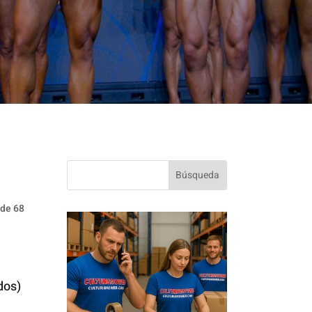
 de 68
l
dos)