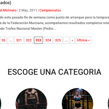
tados)
el Molinero
|
2 May, 2011
|
Campeonatos
do este pasado fin de semana como punto de arranque para la tempor
te de la Federación Murciana, acompañamos resultados completos rela
ndo Trofeo Nacional Master (Pedro...
30
...
321
322
323
324
325
...
»
Última »
ESCOGE UNA CATEGORIA