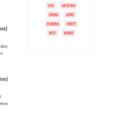
UFE
UKDFBA
UNBA
USBF
WABBA
WBFF
os)
WFF
WNBF
ados
ás
dos)
l
amos