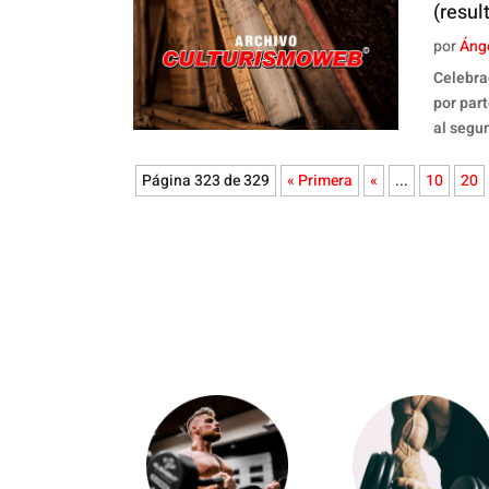
(resul
por
Áng
Celebra
por par
al segu
Página 323 de 329
« Primera
«
...
10
20