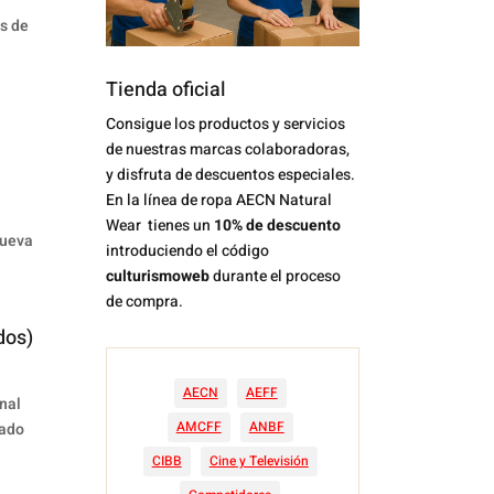
es de
Tienda oficial
Consigue los productos y servicios
de nuestras marcas colaboradoras,
y disfruta de descuentos especiales.
En la línea de ropa AECN Natural
e
Wear tienes un
10% de descuento
nueva
introduciendo el código
culturismoweb
durante el proceso
de compra.
dos)
AECN
AEFF
nal
AMCFF
ANBF
rado
CIBB
Cine y Televisión