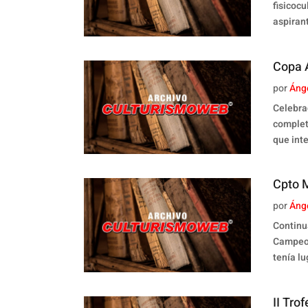
fisicoc
aspirant
Copa 
por
Áng
Celebra
complet
que int
Cpto M
por
Áng
Continu
Campeon
tenía lu
II Tro