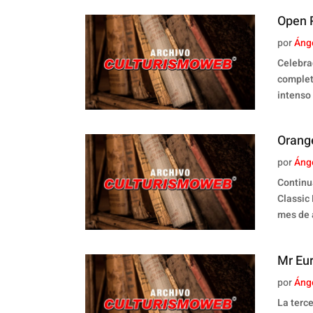
Open P
por
Áng
Celebra
complet
intenso
Orange
por
Áng
Continu
Classic
mes de 
Mr Eur
por
Áng
La terc