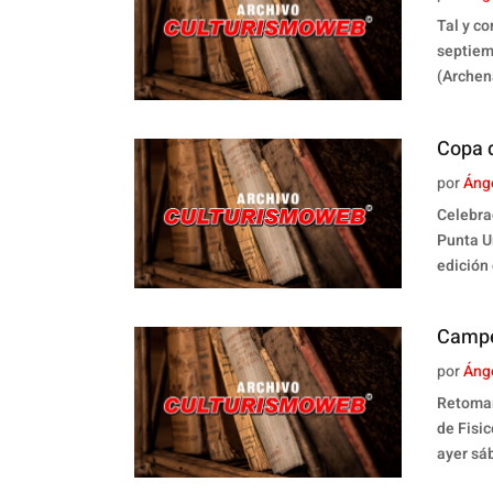
Tal y c
septiem
(Archen
Copa 
por
Áng
Celebra
Punta U
edición 
Campe
por
Áng
Retomam
de Fisi
ayer sá