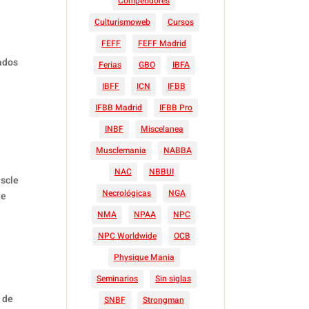
Competidores
Culturismoweb
Cursos
FEFF
FEFF Madrid
ados
Ferias
GBO
IBFA
IBFF
ICN
IFBB
IFBB Madrid
IFBB Pro
INBF
Miscelanea
Musclemania
NABBA
NAC
NBBUI
scle
Necrológicas
NGA
te
NMA
NPAA
NPC
NPC Worldwide
OCB
Physique Mania
Seminarios
Sin siglas
a de
SNBF
Strongman