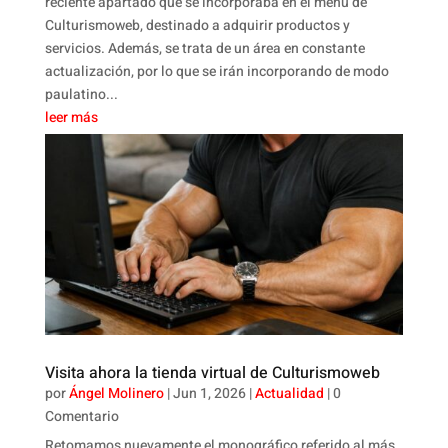
reciente apartado que se incorporaba en el menú de
Culturismoweb, destinado a adquirir productos y
servicios. Además, se trata de un área en constante
actualización, por lo que se irán incorporando de modo
paulatino...
leer más
Visita ahora la tienda virtual de Culturismoweb
por
Ángel Molinero
|
Jun 1, 2026
|
Actualidad
| 0
Comentario
Retomamos nuevamente el monográfico referido al más