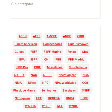
Sin categoría
AECN
AEFF
AMCFF
ANBF
CIBB
Cine y Televisión
Competidores
Culturismoweb
Cursos
FEFF
FEFF Madrid
Ferias
GBO
IBFA
IBFF
ICN
IFBB
IFBB Madrid
IFBB Pro
INBF
Miscelanea
Musclemania
NABBA
NAC
NBBUI
Necrológicas
NGA
NMA
NPAA
NPC
NPC Worldwide
OCB
Physique Mania
Seminarios
Sin siglas
SNBF
Strongman
UFE
UKDFBA
UNBA
USBF
WABBA
WBFF
WFF
WNBF