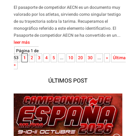
El pasaporte de competidor AECN es un documento muy
valorado por los atletas, sirviendo como singular testigo
de su trayectoria sobra la tarima. Recuperamos el
monográfico referido a este elemento identificativo. El
Pasaporte de competidor AECN se ha convertido en un...
leer más
Página 1 de
53
1
2
3
4
5
...
10
20
30
...
»
Última
»
ÚLTIMOS POST