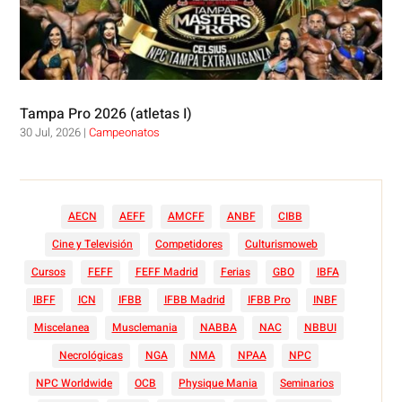
Tampa Pro 2026 (atletas I)
30 Jul, 2026
|
Campeonatos
AECN
AEFF
AMCFF
ANBF
CIBB
Cine y Televisión
Competidores
Culturismoweb
Cursos
FEFF
FEFF Madrid
Ferias
GBO
IBFA
IBFF
ICN
IFBB
IFBB Madrid
IFBB Pro
INBF
Miscelanea
Musclemania
NABBA
NAC
NBBUI
Necrológicas
NGA
NMA
NPAA
NPC
NPC Worldwide
OCB
Physique Mania
Seminarios