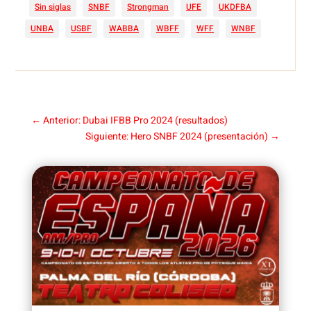
Sin siglas
SNBF
Strongman
UFE
UKDFBA
UNBA
USBF
WABBA
WBFF
WFF
WNBF
←
Anterior: Dubai IFBB Pro 2024 (resultados)
Siguiente: Hero SNBF 2024 (presentación)
→