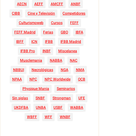
AECN
AEFF
AMCFF
ANBF
CIBB
Cine y Televisión
Competidores
Culturismoweb
Cursos
FEFF
FEFF Madrid
Ferias
GBO
IBFA
IBFF
ICN
IFBB
IFBB Madrid
IFBB Pro
INBF
Miscelanea
Musclemania
NABBA
NAC
NBBUI
Necrológicas
NGA
NMA
NPAA
NPC
NPC Worldwide
OCB
Physique Mania
Seminarios
Sin siglas
SNBF
Strongman
UFE
UKDFBA
UNBA
USBF
WABBA
WBFF
WFF
WNBF