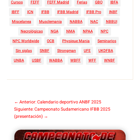
Cursos
FEFF
FEFF Madrid
Ferias
GBO
IBFA
IBFF
ICN
IFBB
IFBB Madrid
IFBB Pro
INBF
Miscelanea
Musclemania
NABBA
NAC
NBBUI
Necrológicas
NGA
NMA
NPAA
NPC
NPC Worldwide
OCB
Physique Mania
Seminarios
Sin siglas
SNBF
Strongman
UFE
UKDFBA
UNBA
USBF
WABBA
WBFF
WFF
WNBF
←
Anterior: Calendario deportivo ANBF 2025
Siguiente: Campeonato Sudamericano IFBB 2025
(presentación)
→