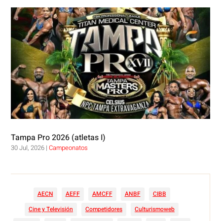
Tampa Pro 2026 (atletas I)
30 Jul, 2026
|
Campeonatos
AECN
AEFF
AMCFF
ANBF
CIBB
Cine y Televisión
Competidores
Culturismoweb