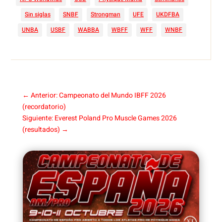
Sin siglas
SNBF
Strongman
UFE
UKDFBA
UNBA
USBF
WABBA
WBFF
WFF
WNBF
←
Anterior: Campeonato del Mundo IBFF 2026
(recordatorio)
Siguiente: Everest Poland Pro Muscle Games 2026
(resultados)
→