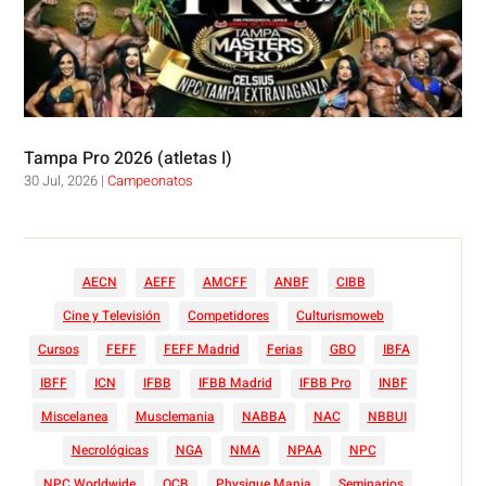
Tampa Pro 2026 (atletas I)
30 Jul, 2026
|
Campeonatos
AECN
AEFF
AMCFF
ANBF
CIBB
Cine y Televisión
Competidores
Culturismoweb
Cursos
FEFF
FEFF Madrid
Ferias
GBO
IBFA
IBFF
ICN
IFBB
IFBB Madrid
IFBB Pro
INBF
Miscelanea
Musclemania
NABBA
NAC
NBBUI
Necrológicas
NGA
NMA
NPAA
NPC
NPC Worldwide
OCB
Physique Mania
Seminarios