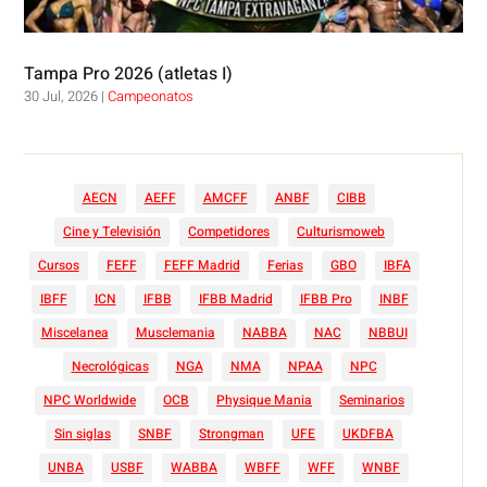
Tampa Pro 2026 (atletas I)
30 Jul, 2026
|
Campeonatos
AECN
AEFF
AMCFF
ANBF
CIBB
Cine y Televisión
Competidores
Culturismoweb
Cursos
FEFF
FEFF Madrid
Ferias
GBO
IBFA
IBFF
ICN
IFBB
IFBB Madrid
IFBB Pro
INBF
Miscelanea
Musclemania
NABBA
NAC
NBBUI
Necrológicas
NGA
NMA
NPAA
NPC
NPC Worldwide
OCB
Physique Mania
Seminarios
Sin siglas
SNBF
Strongman
UFE
UKDFBA
UNBA
USBF
WABBA
WBFF
WFF
WNBF