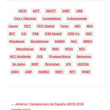
AECN
AEFF
AMCFF
ANBF
CIBB
Cine y Televisión
Competidores
Culturismoweb
Cursos
FEFF
FEFF Madrid
Ferias
GBO
IBFA
IBFF
ICN
IFBB
IFBB Madrid
IFBB Pro
INBF
Miscelanea
Musclemania
NABBA
NAC
NBBUI
Necrológicas
NGA
NMA
NPAA
NPC
NPC Worldwide
OCB
Physique Mania
Seminarios
Sin siglas
SNBF
Strongman
UFE
UKDFBA
UNBA
USBF
WABBA
WBFF
WFF
WNBF
←
Anterior: Campeonato de España AECN 2026
(ampliación)