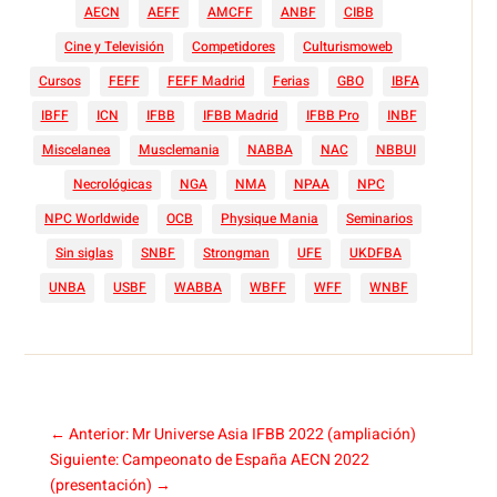
AECN
AEFF
AMCFF
ANBF
CIBB
Cine y Televisión
Competidores
Culturismoweb
Cursos
FEFF
FEFF Madrid
Ferias
GBO
IBFA
IBFF
ICN
IFBB
IFBB Madrid
IFBB Pro
INBF
Miscelanea
Musclemania
NABBA
NAC
NBBUI
Necrológicas
NGA
NMA
NPAA
NPC
NPC Worldwide
OCB
Physique Mania
Seminarios
Sin siglas
SNBF
Strongman
UFE
UKDFBA
UNBA
USBF
WABBA
WBFF
WFF
WNBF
←
Anterior: Mr Universe Asia IFBB 2022 (ampliación)
Siguiente: Campeonato de España AECN 2022
(presentación)
→