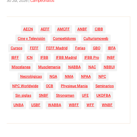
30 Jul, 2026
|
Campeonatos
AECN
AEFF
AMCFF
ANBF
CIBB
Cine y Televisión
Competidores
Culturismoweb
Cursos
FEFF
FEFF Madrid
Ferias
GBO
IBFA
IBFF
ICN
IFBB
IFBB Madrid
IFBB Pro
INBF
Miscelanea
Musclemania
NABBA
NAC
NBBUI
Necrológicas
NGA
NMA
NPAA
NPC
NPC Worldwide
OCB
Physique Mania
Seminarios
Sin siglas
SNBF
Strongman
UFE
UKDFBA
UNBA
USBF
WABBA
WBFF
WFF
WNBF