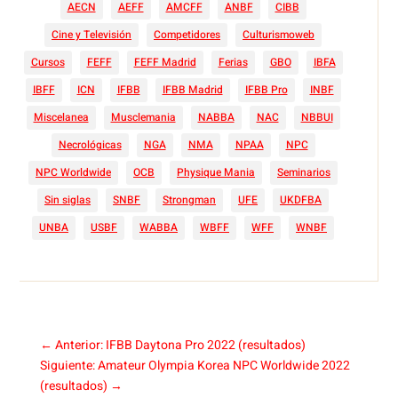
AECN
AEFF
AMCFF
ANBF
CIBB
Cine y Televisión
Competidores
Culturismoweb
Cursos
FEFF
FEFF Madrid
Ferias
GBO
IBFA
IBFF
ICN
IFBB
IFBB Madrid
IFBB Pro
INBF
Miscelanea
Musclemania
NABBA
NAC
NBBUI
Necrológicas
NGA
NMA
NPAA
NPC
NPC Worldwide
OCB
Physique Mania
Seminarios
Sin siglas
SNBF
Strongman
UFE
UKDFBA
UNBA
USBF
WABBA
WBFF
WFF
WNBF
←
Anterior: IFBB Daytona Pro 2022 (resultados)
Siguiente: Amateur Olympia Korea NPC Worldwide 2022
(resultados)
→