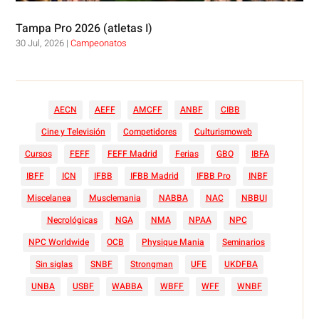
Tampa Pro 2026 (atletas I)
30 Jul, 2026
|
Campeonatos
AECN
AEFF
AMCFF
ANBF
CIBB
Cine y Televisión
Competidores
Culturismoweb
Cursos
FEFF
FEFF Madrid
Ferias
GBO
IBFA
IBFF
ICN
IFBB
IFBB Madrid
IFBB Pro
INBF
Miscelanea
Musclemania
NABBA
NAC
NBBUI
Necrológicas
NGA
NMA
NPAA
NPC
NPC Worldwide
OCB
Physique Mania
Seminarios
Sin siglas
SNBF
Strongman
UFE
UKDFBA
UNBA
USBF
WABBA
WBFF
WFF
WNBF