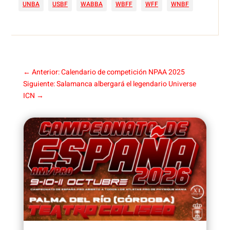
UNBA
USBF
WABBA
WBFF
WFF
WNBF
←
Anterior: Calendario de competición NPAA 2025
Siguiente: Salamanca albergará el legendario Universe
ICN
→