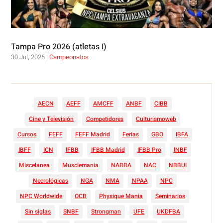
Tampa Pro 2026 (atletas I)
30 Jul, 2026
|
Campeonatos
AECN
AEFF
AMCFF
ANBF
CIBB
Cine y Televisión
Competidores
Culturismoweb
Cursos
FEFF
FEFF Madrid
Ferias
GBO
IBFA
IBFF
ICN
IFBB
IFBB Madrid
IFBB Pro
INBF
Miscelanea
Musclemania
NABBA
NAC
NBBUI
Necrológicas
NGA
NMA
NPAA
NPC
NPC Worldwide
OCB
Physique Mania
Seminarios
Sin siglas
SNBF
Strongman
UFE
UKDFBA