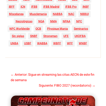
IBFF
ICN
IFBB
IFBB Madrid
IFBB Pro
INBF
Miscelanea
Musclemania
NABBA
NAC
NBBUI
Necrológicas
NGA
NMA
NPAA
NPC
NPC Worldwide
OCB
Physique Mania
Seminarios
Sin siglas
SNBF
Strongman
UFE
UKDFBA
UNBA
USBF
WABBA
WBFF
WFF
WNBF
←
Anterior: Sigue en streaming las citas AECN de este fin
de semana
Siguiente: FIBO 2027 (recordatorio)
→