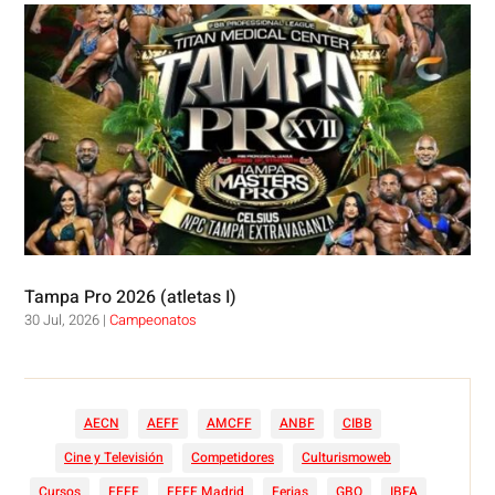
Tampa Pro 2026 (atletas I)
30 Jul, 2026
|
Campeonatos
AECN
AEFF
AMCFF
ANBF
CIBB
Cine y Televisión
Competidores
Culturismoweb
Cursos
FEFF
FEFF Madrid
Ferias
GBO
IBFA