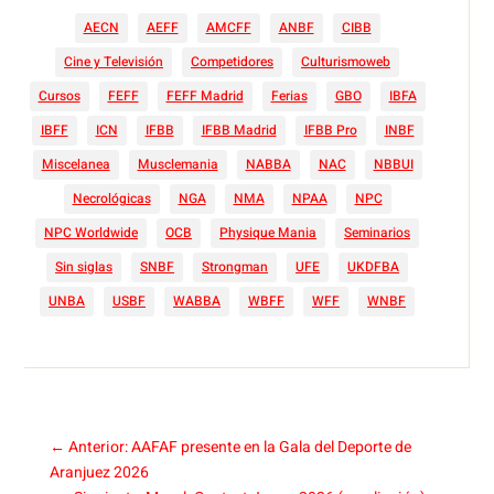
AECN
AEFF
AMCFF
ANBF
CIBB
Cine y Televisión
Competidores
Culturismoweb
Cursos
FEFF
FEFF Madrid
Ferias
GBO
IBFA
IBFF
ICN
IFBB
IFBB Madrid
IFBB Pro
INBF
Miscelanea
Musclemania
NABBA
NAC
NBBUI
Necrológicas
NGA
NMA
NPAA
NPC
NPC Worldwide
OCB
Physique Mania
Seminarios
Sin siglas
SNBF
Strongman
UFE
UKDFBA
UNBA
USBF
WABBA
WBFF
WFF
WNBF
←
Anterior: AAFAF presente en la Gala del Deporte de
Aranjuez 2026