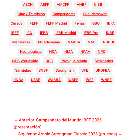
AECN
AEFF
AMCFF
ANBF
CIBB
Cine y Televisión
Competidores
Culturismoweb
Cursos
FEFF
FEFF Madrid
Ferias
GBO
IBFA
IBFF
ICN
IFBB
IFBB Madrid
IFBB Pro
INBF
Miscelanea
Musclemania
NABBA
NAC
NBBUI
Necrológicas
NGA
NMA
NPAA
NPC
NPC Worldwide
OCB
Physique Mania
Seminarios
Sin siglas
SNBF
Strongman
UFE
UKDFBA
UNBA
USBF
WABBA
WBFF
WFF
WNBF
←
Anterior: Campeonato del Mundo IBFF 2026
(presentación)
Siguiente: Arnold Strongman Classic 2026 (pruebas)
→