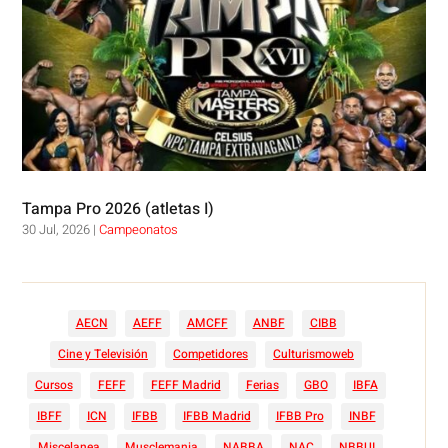
Tampa Pro 2026 (atletas I)
30 Jul, 2026
|
Campeonatos
AECN
AEFF
AMCFF
ANBF
CIBB
Cine y Televisión
Competidores
Culturismoweb
Cursos
FEFF
FEFF Madrid
Ferias
GBO
IBFA
IBFF
ICN
IFBB
IFBB Madrid
IFBB Pro
INBF
Miscelanea
Musclemania
NABBA
NAC
NBBUI