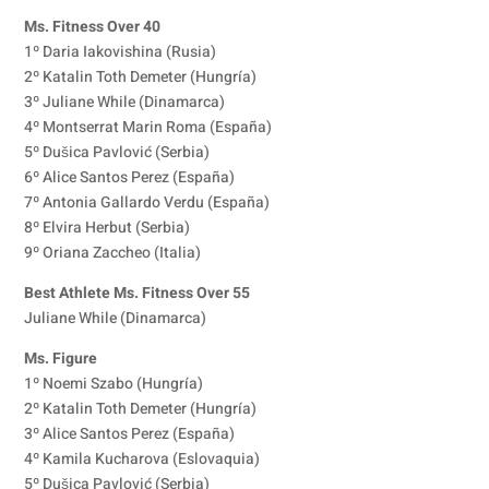
Ms. Fitness Over 40
1º Daria Iakovishina (Rusia)
2º Katalin Toth Demeter (Hungría)
3º Juliane While (Dinamarca)
4º Montserrat Marin Roma (España)
5º Dušica Pavlović (Serbia)
6º Alice Santos Perez (España)
7º Antonia Gallardo Verdu (España)
8º Elvira Herbut (Serbia)
9º Oriana Zaccheo (Italia)
Best Athlete Ms. Fitness Over 55
Juliane While (Dinamarca)
Ms. Figure
1º Noemi Szabo (Hungría)
2º Katalin Toth Demeter (Hungría)
3º Alice Santos Perez (España)
4º Kamila Kucharova (Eslovaquia)
5º Dušica Pavlović (Serbia)