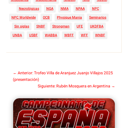
Necrológicas
NGA
NMA
NPAA
NPC
NPC Worldwide
OCB
Physique Mania
Seminarios
Sin siglas
SNBF
Strongman
UFE
UKDFBA
UNBA
USBF
WABBA
WBFF
WFF
WNBF
←
Anterior: Trofeo Villa de Aranjuez Juanjo Villajos 2025
(presentación)
Siguiente: Rubén Mosquera en Argentina
→