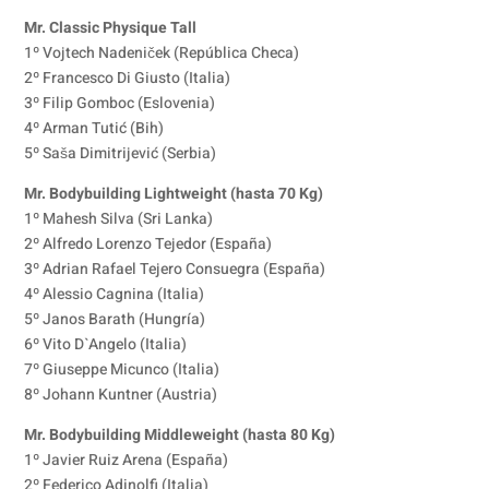
Mr. Classic Physique Tall
1º Vojtech Nadeniček (República Checa)
2º Francesco Di Giusto (Italia)
3º Filip Gomboc (Eslovenia)
4º Arman Tutić (Bih)
5º Saša Dimitrijević (Serbia)
Mr. Bodybuilding Lightweight (hasta 70 Kg)
1º Mahesh Silva (Sri Lanka)
2º Alfredo Lorenzo Tejedor (España)
3º Adrian Rafael Tejero Consuegra (España)
4º Alessio Cagnina (Italia)
5º Janos Barath (Hungría)
6º Vito D`Angelo (Italia)
7º Giuseppe Micunco (Italia)
8º Johann Kuntner (Austria)
Mr. Bodybuilding Middleweight (hasta 80 Kg)
1º Javier Ruiz Arena (España)
2º Federico Adinolfi (Italia)