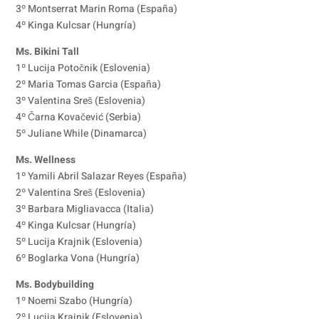
3º Montserrat Marin Roma (España)
4º Kinga Kulcsar (Hungría)
Ms. Bikini Tall
1º Lucija Potočnik (Eslovenia)
2º Maria Tomas Garcia (España)
3º Valentina Sreš (Eslovenia)
4º Čarna Kovačević (Serbia)
5º Juliane While (Dinamarca)
Ms. Wellness
1º Yamili Abril Salazar Reyes (España)
2º Valentina Sreš (Eslovenia)
3º Barbara Migliavacca (Italia)
4º Kinga Kulcsar (Hungría)
5º Lucija Krajnik (Eslovenia)
6º Boglarka Vona (Hungría)
Ms. Bodybuilding
1º Noemi Szabo (Hungría)
2º Lucija Krajnik (Eslovenia)