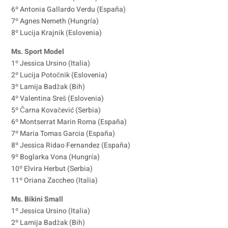
6º Antonia Gallardo Verdu (España)
7º Agnes Nemeth (Hungría)
8º Lucija Krajnik (Eslovenia)
Ms. Sport Model
1º Jessica Ursino (Italia)
2º Lucija Potočnik (Eslovenia)
3º Lamija Badžak (Bih)
4º Valentina Sreš (Eslovenia)
5º Čarna Kovačević (Serbia)
6º Montserrat Marin Roma (España)
7º Maria Tomas Garcia (España)
8º Jessica Ridao Fernandez (España)
9º Boglarka Vona (Hungría)
10º Elvira Herbut (Serbia)
11º Oriana Zaccheo (Italia)
Ms. Bikini Small
1º Jessica Ursino (Italia)
2º Lamija Badžak (Bih)