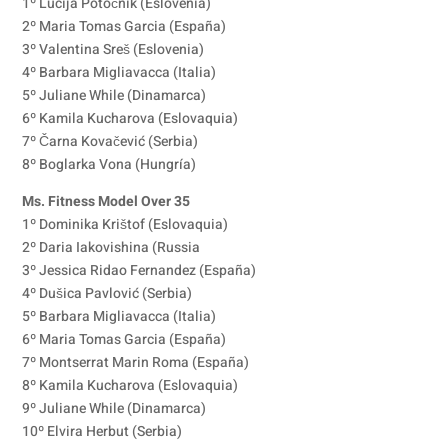
1º Lucija Potočnik (Eslovenia)
2º Maria Tomas Garcia (España)
3º Valentina Sreš (Eslovenia)
4º Barbara Migliavacca (Italia)
5º Juliane While (Dinamarca)
6º Kamila Kucharova (Eslovaquia)
7º Čarna Kovačević (Serbia)
8º Boglarka Vona (Hungría)
Ms. Fitness Model Over 35
1º Dominika Krištof (Eslovaquia)
2º Daria Iakovishina (Russia
3º Jessica Ridao Fernandez (España)
4º Dušica Pavlović (Serbia)
5º Barbara Migliavacca (Italia)
6º Maria Tomas Garcia (España)
7º Montserrat Marin Roma (España)
8º Kamila Kucharova (Eslovaquia)
9º Juliane While (Dinamarca)
10º Elvira Herbut (Serbia)