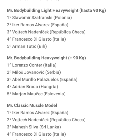
Mr. Bodybuilding Light Heavyweight (hasta 90 Kg)
1º Slawomir Szafranski (Polonia)
2º Iker Ramos Alvarez (España)
3º Vojtech Nadeniček (República Checa)
4º Francesco Di Giusto (Italia)
5º Arman Tutić (Bih)
Mr. Bodybuilding Heavyweight (+ 90 Kg)
1º Lorenzo Conter (Italia)
2º Miloš Jovanović (Serbia)
3º Abel Murillo Palazuelos (España)
4º Adrian Broda (Hungría)
5º Marjan Maučec (Eslovenia)
Mr. Classic Muscle Model
1º Iker Ramos Alvarez (España)
2º Vojtech Nadeniček (República Checa)
3º Mahesh Silva (Sri Lanka)
4º Francesco Di Giusto (Italia)