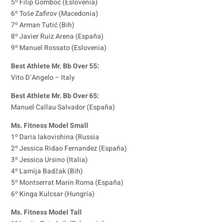
5º Filip Gomboc (Eslovenia)
6º Toše Zafirov (Macedonia)
7º Arman Tutić (Bih)
8º Javier Ruiz Arena (España)
9º Manuel Rossato (Eslovenia)
Best Athlete Mr. Bb Over 55:
Vito D`Angelo – Italy
Best Athlete Mr. Bb Over 65:
Manuel Callau Salvador (España)
Ms. Fitness Model Small
1º Daria Iakovishina (Russia
2º Jessica Ridao Fernandez (España)
3º Jessica Ursino (Italia)
4º Lamija Badžak (Bih)
5º Montserrat Marin Roma (España)
6º Kinga Kulcsar (Hungría)
Ms. Fitness Model Tall