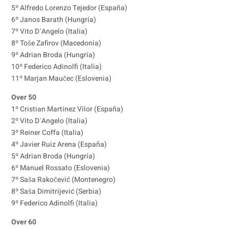
5º Alfredo Lorenzo Tejedor (España)
6º Janos Barath (Hungría)
7º Vito D`Angelo (Italia)
8º Toše Zafirov (Macedonia)
9º Adrian Broda (Hungría)
10º Federico Adinolfi (Italia)
11º Marjan Maučec (Eslovenia)
Over 50
1º Cristian Martinez Vilor (España)
2º Vito D`Angelo (Italia)
3º Reiner Coffa (Italia)
4º Javier Ruiz Arena (España)
5º Adrian Broda (Hungría)
6º Manuel Rossato (Eslovenia)
7º Saša Rakočević (Montenegro)
8º Saša Dimitrijević (Serbia)
9º Federico Adinolfi (Italia)
Over 60