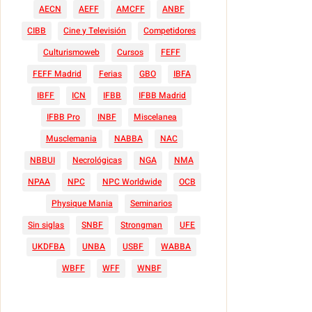
AECN
AEFF
AMCFF
ANBF
CIBB
Cine y Televisión
Competidores
Culturismoweb
Cursos
FEFF
FEFF Madrid
Ferias
GBO
IBFA
IBFF
ICN
IFBB
IFBB Madrid
IFBB Pro
INBF
Miscelanea
Musclemania
NABBA
NAC
NBBUI
Necrológicas
NGA
NMA
NPAA
NPC
NPC Worldwide
OCB
Physique Mania
Seminarios
Sin siglas
SNBF
Strongman
UFE
UKDFBA
UNBA
USBF
WABBA
WBFF
WFF
WNBF