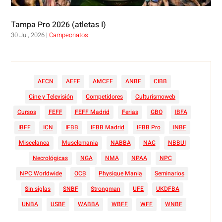
Tampa Pro 2026 (atletas I)
30 Jul, 2026
|
Campeonatos
AECN
AEFF
AMCFF
ANBF
CIBB
Cine y Televisión
Competidores
Culturismoweb
Cursos
FEFF
FEFF Madrid
Ferias
GBO
IBFA
IBFF
ICN
IFBB
IFBB Madrid
IFBB Pro
INBF
Miscelanea
Musclemania
NABBA
NAC
NBBUI
Necrológicas
NGA
NMA
NPAA
NPC
NPC Worldwide
OCB
Physique Mania
Seminarios
Sin siglas
SNBF
Strongman
UFE
UKDFBA
UNBA
USBF
WABBA
WBFF
WFF
WNBF