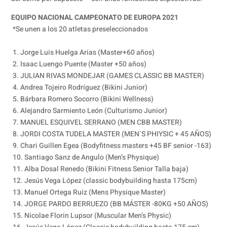
EQUIPO NACIONAL CAMPEONATO DE EUROPA 2021
*Se unen a los 20 atletas preseleccionados
1. Jorge Luis Huelga Arias (Master+60 años)
2. Isaac Luengo Puente (Master +50 años)
3. JULIAN RIVAS MONDEJAR (GAMES CLASSIC BB MASTER)
4. Andrea Tojeiro Rodríguez (Bikini Junior)
5. Bárbara Romero Socorro (Bikini Wellness)
6. Alejandro Sarmiento León (Culturismo Junior)
7. MANUEL ESQUIVEL SERRANO (MEN CBB MASTER)
8. JORDI COSTA TUDELA MASTER (MEN´S PHIYSIC + 45 AÑOS)
9. Chari Guillen Egea (Bodyfitness masters +45 BF senior -163)
10. Santiago Sanz de Angulo (Men’s Physique)
11. Alba Dosal Renedo (Bikini Fitness Senior Talla baja)
12. Jesús Vega López (classic bodybuilding hasta 175cm)
13. Manuel Ortega Ruiz (Mens Physique Master)
14. JORGE PARDO BERRUEZO (BB MÁSTER -80KG +50 AÑOS)
15. Nicolae Florin Lupsor (Muscular Men’s Physic)