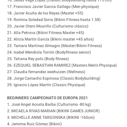
16. Jesús Vega López (Classic bodybuilding hasta 175 cm)
17. Francisco Javier Garcia Gallego (Men physique)
18. Javier Acuña de los Reyes (Master +55)
19. Romina Soledad Soria (Bikini Fitness hasta 1.58)
20. Javier Otero Mouriño (Culturismo clásico)
21. Alla Petrova (Bikini Fitness Master +45)
22. Alicia Martín García (Bikini master +45 años)
23. Tamara Martinez Almagro (Máster/Bikini Fitness)
24. Isabel Mendiola Torrón (Bodyfitness senior)
25. Tatiana Rey polo (Body fitness)
26. EZEQUIEL SEBASTIAN RAMIREZ (Masters Men’s Physique)
27. Claudia fernandez weehuizen (Wellness)
28. Jorge Camacho Espinosa (Classic Bodybuilding)
29. Ignacio López Martín (Classic Physique)
BEGINNERS CAMPEONATO DE EUROPA 2021
1. José Angel Acosta Barba (Culturismo -80 kg)
2. MICAELA RIVAS MARIAN (BIKINI GAMES JUNIOR)
3. MICHELLE ANNE TARGONSKA (BIKINI -160cm)
4. Jemima Ruiz Gómez (Bikini)