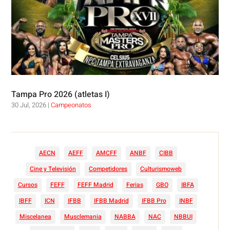
Tampa Pro 2026 (atletas I)
30 Jul, 2026
|
Campeonatos
AECN
AEFF
AMCFF
ANBF
CIBB
Cine y Televisión
Competidores
Culturismoweb
Cursos
FEFF
FEFF Madrid
Ferias
GBO
IBFA
IBFF
ICN
IFBB
IFBB Madrid
IFBB Pro
INBF
Miscelanea
Musclemania
NABBA
NAC
NBBUI