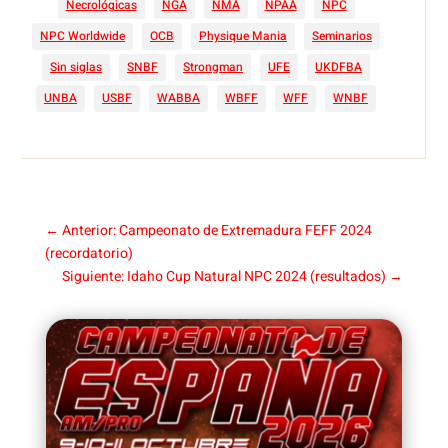
Necrológicas
NGA
NMA
NPAA
NPC
NPC Worldwide
OCB
Physique Mania
Seminarios
Sin siglas
SNBF
Strongman
UFE
UKDFBA
UNBA
USBF
WABBA
WBFF
WFF
WNBF
←
Anterior: Campeonato de Extremadura FEFF 2024
(recordatorio)
Siguiente: Idaho Cup Natural NPC 2024 (resultados)
→