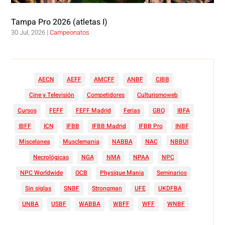
Tampa Pro 2026 (atletas I)
30 Jul, 2026
|
Campeonatos
AECN
AEFF
AMCFF
ANBF
CIBB
Cine y Televisión
Competidores
Culturismoweb
Cursos
FEFF
FEFF Madrid
Ferias
GBO
IBFA
IBFF
ICN
IFBB
IFBB Madrid
IFBB Pro
INBF
Miscelanea
Musclemania
NABBA
NAC
NBBUI
Necrológicas
NGA
NMA
NPAA
NPC
NPC Worldwide
OCB
Physique Mania
Seminarios
Sin siglas
SNBF
Strongman
UFE
UKDFBA
UNBA
USBF
WABBA
WBFF
WFF
WNBF