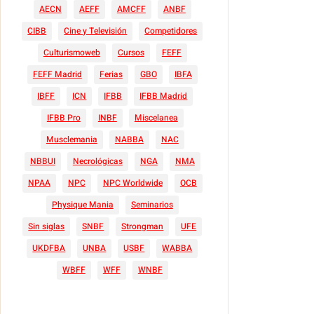
AECN
AEFF
AMCFF
ANBF
CIBB
Cine y Televisión
Competidores
Culturismoweb
Cursos
FEFF
FEFF Madrid
Ferias
GBO
IBFA
IBFF
ICN
IFBB
IFBB Madrid
IFBB Pro
INBF
Miscelanea
Musclemania
NABBA
NAC
NBBUI
Necrológicas
NGA
NMA
NPAA
NPC
NPC Worldwide
OCB
Physique Mania
Seminarios
Sin siglas
SNBF
Strongman
UFE
UKDFBA
UNBA
USBF
WABBA
WBFF
WFF
WNBF