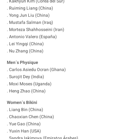
. Kakhyun Kim (Corea del Sur)
. Ruiming Liang (China)
. Yong Jun Liu (China)
. Mustafa Salman (Iraq)
. Morteza Shahhosseini (Iran)
. Antonio Valero (España)
. Lei Yingqi (China)
. Nu Zhang (China)
Men´s Physique
. Carlos Asiedu Ocran (Ghana)
. Surojit Dey (India)
. Moxi Moses (Uganda)
. Heng Zhao (China)
Women´s Bikini
. Liang Bin (China)
. Chaoxian Chen (China)
. Yue Gao (China)
. Yuxin Han (USA)
. Sandra Iakimova (Emiratos Árabes)