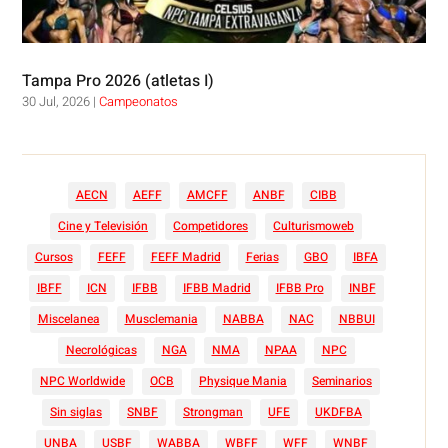
Tampa Pro 2026 (atletas I)
30 Jul, 2026
|
Campeonatos
AECN
AEFF
AMCFF
ANBF
CIBB
Cine y Televisión
Competidores
Culturismoweb
Cursos
FEFF
FEFF Madrid
Ferias
GBO
IBFA
IBFF
ICN
IFBB
IFBB Madrid
IFBB Pro
INBF
Miscelanea
Musclemania
NABBA
NAC
NBBUI
Necrológicas
NGA
NMA
NPAA
NPC
NPC Worldwide
OCB
Physique Mania
Seminarios
Sin siglas
SNBF
Strongman
UFE
UKDFBA
UNBA
USBF
WABBA
WBFF
WFF
WNBF