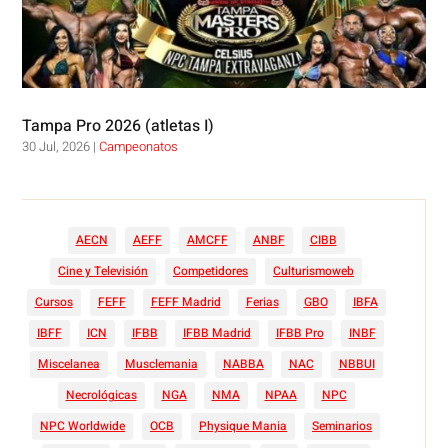
Tampa Pro 2026 (atletas I)
30 Jul, 2026
|
Campeonatos
AECN
AEFF
AMCFF
ANBF
CIBB
Cine y Televisión
Competidores
Culturismoweb
Cursos
FEFF
FEFF Madrid
Ferias
GBO
IBFA
IBFF
ICN
IFBB
IFBB Madrid
IFBB Pro
INBF
Miscelanea
Musclemania
NABBA
NAC
NBBUI
Necrológicas
NGA
NMA
NPAA
NPC
NPC Worldwide
OCB
Physique Mania
Seminarios