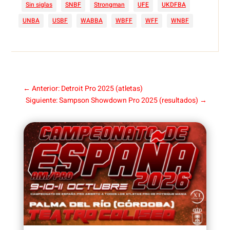
Sin siglas
SNBF
Strongman
UFE
UKDFBA
UNBA
USBF
WABBA
WBFF
WFF
WNBF
←
Anterior: Detroit Pro 2025 (atletas)
Siguiente: Sampson Showdown Pro 2025 (resultados)
→