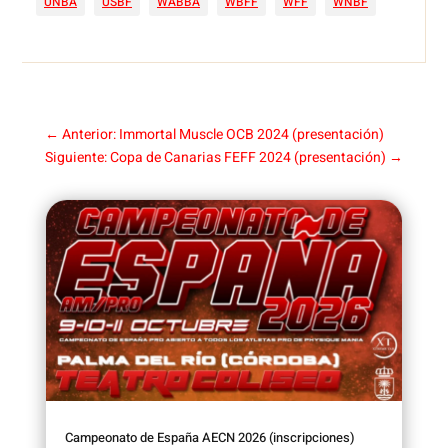
UNBA
USBF
WABBA
WBFF
WFF
WNBF
←
Anterior: Immortal Muscle OCB 2024 (presentación)
Siguiente: Copa de Canarias FEFF 2024 (presentación)
→
Campeonato de España AECN 2026 (inscripciones)