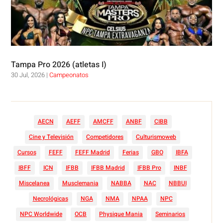
Tampa Pro 2026 (atletas I)
30 Jul, 2026
|
Campeonatos
AECN
AEFF
AMCFF
ANBF
CIBB
Cine y Televisión
Competidores
Culturismoweb
Cursos
FEFF
FEFF Madrid
Ferias
GBO
IBFA
IBFF
ICN
IFBB
IFBB Madrid
IFBB Pro
INBF
Miscelanea
Musclemania
NABBA
NAC
NBBUI
Necrológicas
NGA
NMA
NPAA
NPC
NPC Worldwide
OCB
Physique Mania
Seminarios