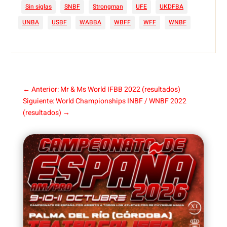
Sin siglas
SNBF
Strongman
UFE
UKDFBA
UNBA
USBF
WABBA
WBFF
WFF
WNBF
←
Anterior: Mr & Ms World IFBB 2022 (resultados)
Siguiente: World Championships INBF / WNBF 2022
(resultados)
→