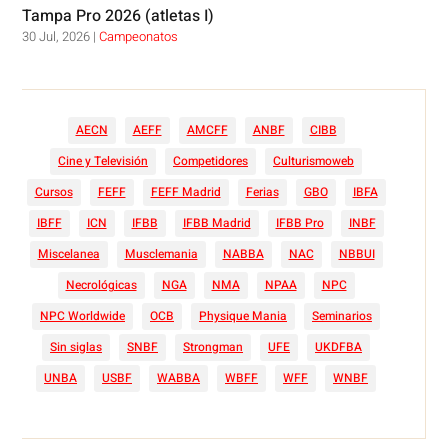
Tampa Pro 2026 (atletas I)
30 Jul, 2026
|
Campeonatos
AECN
AEFF
AMCFF
ANBF
CIBB
Cine y Televisión
Competidores
Culturismoweb
Cursos
FEFF
FEFF Madrid
Ferias
GBO
IBFA
IBFF
ICN
IFBB
IFBB Madrid
IFBB Pro
INBF
Miscelanea
Musclemania
NABBA
NAC
NBBUI
Necrológicas
NGA
NMA
NPAA
NPC
NPC Worldwide
OCB
Physique Mania
Seminarios
Sin siglas
SNBF
Strongman
UFE
UKDFBA
UNBA
USBF
WABBA
WBFF
WFF
WNBF