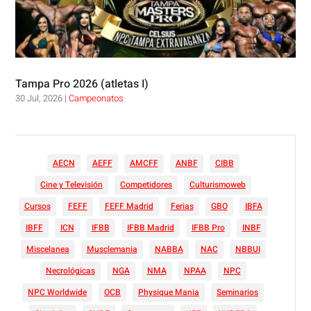
Tampa Pro 2026 (atletas I)
30 Jul, 2026
|
Campeonatos
AECN
AEFF
AMCFF
ANBF
CIBB
Cine y Televisión
Competidores
Culturismoweb
Cursos
FEFF
FEFF Madrid
Ferias
GBO
IBFA
IBFF
ICN
IFBB
IFBB Madrid
IFBB Pro
INBF
Miscelanea
Musclemania
NABBA
NAC
NBBUI
Necrológicas
NGA
NMA
NPAA
NPC
NPC Worldwide
OCB
Physique Mania
Seminarios