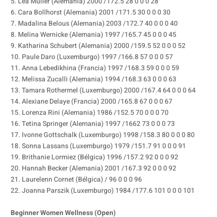
5. Lea Müller (Alemania) 2000 /172.5 28 0 0 0 28
6. Cara Bollhorst (Alemania) 2001 /171.5 30 0 0 0 30
7. Madalina Belous (Alemania) 2003 /172.7 40 0 0 0 40
8. Melina Wernicke (Alemania) 1997 /165.7 45 0 0 0 45
9. Katharina Schubert (Alemania) 2000 /159.5 52 0 0 0 52
10. Paule Daro (Luxemburgo) 1997 /166.8 57 0 0 0 57
11. Anna Lebedikhina (Francia) 1997 /168.3 59 0 0 0 59
12. Melissa Zucalli (Alemania) 1994 /168.3 63 0 0 0 63
13. Tamara Rothermel (Luxemburgo) 2000 /167.4 64 0 0 0 64
14. Alexiane Delaye (Francia) 2000 /165.8 67 0 0 0 67
15. Lorenza Rini (Alemania) 1986 /152.5 70 0 0 0 70
16. Tetina Springer (Alemania) 1997 /1662 73 0 0 0 73
17. Ivonne Gottschalk (Luxemburgo) 1998 /158.3 80 0 0 0 80
18. Sonna Lassans (Luxemburgo) 1979 /151.7 91 0 0 0 91
19. Brithanie Lormiez (Bélgica) 1996 /157.2 92 0 0 0 92
20. Hannah Becker (Alemania) 2001 /167.3 92 0 0 0 92
21. Laurelenn Cornet (Bélgica) / 96 0 0 0 96
22. Joanna Parszik (Luxemburgo) 1984 /177.6 101 0 0 0 101
Beginner Women Wellness (Open)