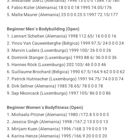
3. Alexander Stertz (Alemania) 1996 13 0 0 0 1384.15/180
4. Fabio Kizler (Alemania) 18 0 0 0 18 1995 74.05/176
5. Malte Maurer (Alemania) 25 0 0 0 25 5 1997 72.15/177
Beginner Men´s Bodybuilding (Open)
1. Lennart Schelten (Alemania) 1998 112.65/ 16 0 0 0 16
2. Yinco Van Cauwenberghe (Bélgica) 1999 97.5/ 24 0 0 0 24
3. Marvin Luders (Luxemburgo) 1999 100/ 26 0 0 0 26
4. Dominik Stanger (Luxemburgo) 1993 88.6/ 36 0 0 0 36
5. Hannes Röck (Luxemburgo) 202 103/ 46 0 0 0 46
6. Guillaume Brochard (Bélgica) 1990 67.5/164.9 62 0 0 0 62
7. Patrick Hutmacher (Luxemburgo) 1991 94.75/ 74 0 0 0 74
8. Dirk Sellner (Alemania) 1985 78.65/ 78 0 0 0 78
9. Sap Nkoncack (Luxemburgo) 1997 105/ 86 0 0 0 86
Beginner Women´s Bodyfitness (Open)
1. Michaela Pitzner (Alemania) 1980 /172.8 5 0 0 0 5
2. Jessica Singh (Alemania) 1998 /167.2 13 0 0 0 13
3. Mirijam Kuen (Alemania) 1996 /168.3 19 0 0 0 19
4. Karina Henze (Alemania) 1995 /166.9 20 0 0 0 20