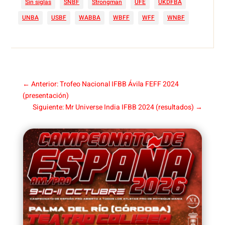
Sin siglas
SNBF
Strongman
UFE
UKDFBA
UNBA
USBF
WABBA
WBFF
WFF
WNBF
←
Anterior: Trofeo Nacional IFBB Ávila FEFF 2024
(presentación)
Siguiente: Mr Universe India IFBB 2024 (resultados)
→