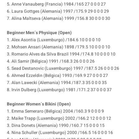
5. Anne Vanauberg (Francia) 1984 /165 27 0 0 0 27
6. Laura Gottges (Alemania) 1997 /175.9 29 0 0 0 29
7. Alina Maltseva (Alemania) 1999 /156.8 30 0 0 0 30
Beginner Men´s Physique (Open)
1. Alex Asontia (Luxemburgo) /184.6 10 0 0 0 10
2. Mohsen Ansari (Alemania) 1898 /179.5 10 0 0 0 10
3. Romario Alves da Silva Brazil 1994 /174.8 10 0 0 0 10
4. Ali Samir (Bélgica) 1991 /168.3 26 0 0 0 26
5. Sead Destanovic (Luxemburgo) 1997 /187.5 26 0 0 0 26
6. Ahmed Ezzeldin (Bélgica) 1993 /169.9 27 0 0 0 27
7. Alan Lawecki (Alemania) 1994 /187.3 35 0 0 0 35
8. Irvin Dulberg (Luxemburgo) 1981 /171.2 37 0 0 0 37
Beginner Women´s Bikini (Open)
1. Emma Semeraro (Bélgica) 2004 /160.3 9 0 0 0 9
2. Maike Trapp (Luxemburgo) 2002 /166.2 12 0 0 0 12
3. Dina Donets (Alemania) 1990 /160.7 15 0 0 0 15
4. Nina Schuller (Luxemburgo) 2000 /166.5 16 0 0 0 16