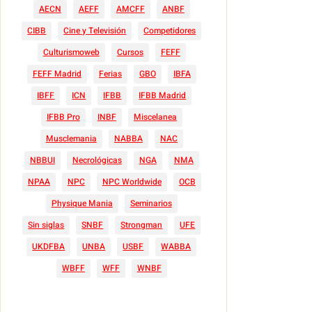
AECN
AEFF
AMCFF
ANBF
CIBB
Cine y Televisión
Competidores
Culturismoweb
Cursos
FEFF
FEFF Madrid
Ferias
GBO
IBFA
IBFF
ICN
IFBB
IFBB Madrid
IFBB Pro
INBF
Miscelanea
Musclemania
NABBA
NAC
NBBUI
Necrológicas
NGA
NMA
NPAA
NPC
NPC Worldwide
OCB
Physique Mania
Seminarios
Sin siglas
SNBF
Strongman
UFE
UKDFBA
UNBA
USBF
WABBA
WBFF
WFF
WNBF