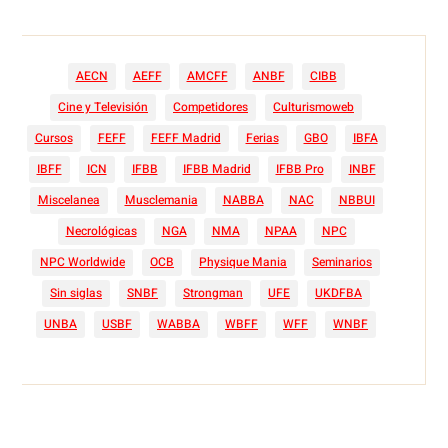
AECN
AEFF
AMCFF
ANBF
CIBB
Cine y Televisión
Competidores
Culturismoweb
Cursos
FEFF
FEFF Madrid
Ferias
GBO
IBFA
IBFF
ICN
IFBB
IFBB Madrid
IFBB Pro
INBF
Miscelanea
Musclemania
NABBA
NAC
NBBUI
Necrológicas
NGA
NMA
NPAA
NPC
NPC Worldwide
OCB
Physique Mania
Seminarios
Sin siglas
SNBF
Strongman
UFE
UKDFBA
UNBA
USBF
WABBA
WBFF
WFF
WNBF