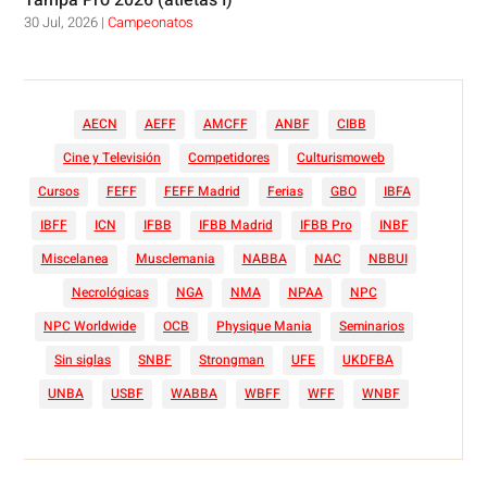
30 Jul, 2026
|
Campeonatos
AECN
AEFF
AMCFF
ANBF
CIBB
Cine y Televisión
Competidores
Culturismoweb
Cursos
FEFF
FEFF Madrid
Ferias
GBO
IBFA
IBFF
ICN
IFBB
IFBB Madrid
IFBB Pro
INBF
Miscelanea
Musclemania
NABBA
NAC
NBBUI
Necrológicas
NGA
NMA
NPAA
NPC
NPC Worldwide
OCB
Physique Mania
Seminarios
Sin siglas
SNBF
Strongman
UFE
UKDFBA
UNBA
USBF
WABBA
WBFF
WFF
WNBF