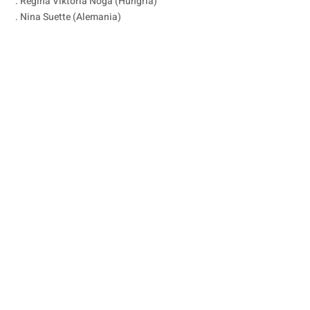
. Regina Viktoria Noga (Hungría)
. Nina Suette (Alemania)