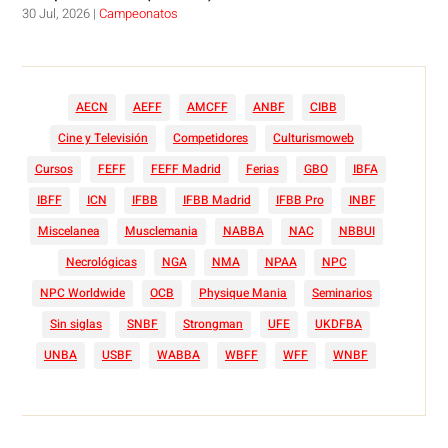
30 Jul, 2026
|
Campeonatos
AECN
AEFF
AMCFF
ANBF
CIBB
Cine y Televisión
Competidores
Culturismoweb
Cursos
FEFF
FEFF Madrid
Ferias
GBO
IBFA
IBFF
ICN
IFBB
IFBB Madrid
IFBB Pro
INBF
Miscelanea
Musclemania
NABBA
NAC
NBBUI
Necrológicas
NGA
NMA
NPAA
NPC
NPC Worldwide
OCB
Physique Mania
Seminarios
Sin siglas
SNBF
Strongman
UFE
UKDFBA
UNBA
USBF
WABBA
WBFF
WFF
WNBF