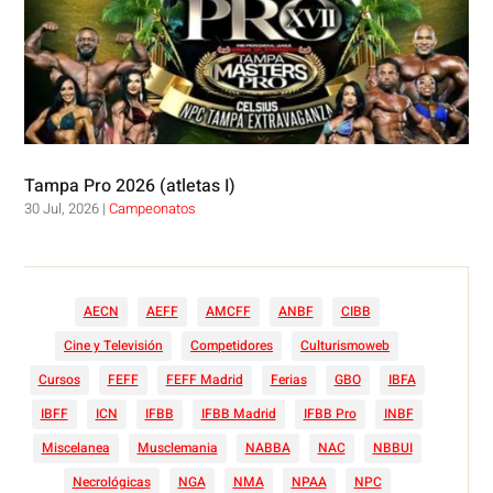
Tampa Pro 2026 (atletas I)
30 Jul, 2026
|
Campeonatos
AECN
AEFF
AMCFF
ANBF
CIBB
Cine y Televisión
Competidores
Culturismoweb
Cursos
FEFF
FEFF Madrid
Ferias
GBO
IBFA
IBFF
ICN
IFBB
IFBB Madrid
IFBB Pro
INBF
Miscelanea
Musclemania
NABBA
NAC
NBBUI
Necrológicas
NGA
NMA
NPAA
NPC