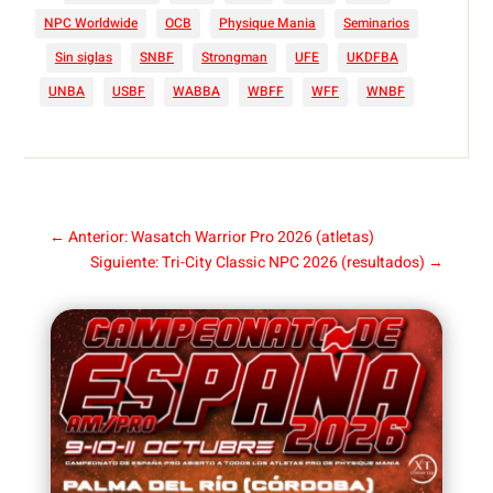
NPC Worldwide
OCB
Physique Mania
Seminarios
Sin siglas
SNBF
Strongman
UFE
UKDFBA
UNBA
USBF
WABBA
WBFF
WFF
WNBF
←
Anterior: Wasatch Warrior Pro 2026 (atletas)
Siguiente: Tri-City Classic NPC 2026 (resultados)
→