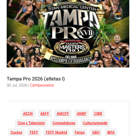
Tampa Pro 2026 (atletas I)
30 Jul, 2026
|
Campeonatos
AECN
AEFF
AMCFF
ANBF
CIBB
Cine y Televisión
Competidores
Culturismoweb
Cursos
FEFF
FEFF Madrid
Ferias
GBO
IBFA