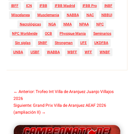
IBFF
ICN
IFBB
IFBB Madrid
IFBB Pro
INBF
Miscelanea
Musclemania
NABBA
NAC
NBBUI
Necrológicas
NGA
NMA
NPAA
NPC
NPC Worldwide
OCB
Physique Mania
Seminarios
Sin siglas
SNBF
Strongman
UFE
UKDFBA
UNBA
USBF
WABBA
WBFF
WFF
WNBF
←
Anterior: Trofeo Int Villa de Aranjuez Juanjo Villajos
2026
Siguiente: Grand Prix Villa de Aranjuez AEAF 2026
(ampliación II)
→