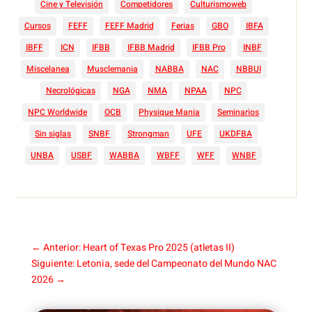
Cine y Televisión
Competidores
Culturismoweb
Cursos
FEFF
FEFF Madrid
Ferias
GBO
IBFA
IBFF
ICN
IFBB
IFBB Madrid
IFBB Pro
INBF
Miscelanea
Musclemania
NABBA
NAC
NBBUI
Necrológicas
NGA
NMA
NPAA
NPC
NPC Worldwide
OCB
Physique Mania
Seminarios
Sin siglas
SNBF
Strongman
UFE
UKDFBA
UNBA
USBF
WABBA
WBFF
WFF
WNBF
←
Anterior: Heart of Texas Pro 2025 (atletas II)
Siguiente: Letonia, sede del Campeonato del Mundo NAC
2026
→