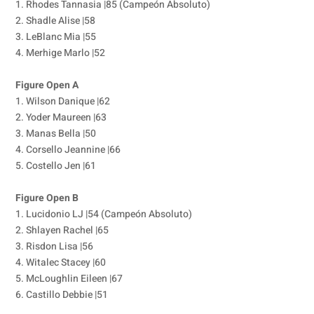
1. Rhodes Tannasia |85 (Campeón Absoluto)
2. Shadle Alise |58
3. LeBlanc Mia |55
4. Merhige Marlo |52
Figure Open A
1. Wilson Danique |62
2. Yoder Maureen |63
3. Manas Bella |50
4. Corsello Jeannine |66
5. Costello Jen |61
Figure Open B
1. Lucidonio LJ |54 (Campeón Absoluto)
2. Shlayen Rachel |65
3. Risdon Lisa |56
4. Witalec Stacey |60
5. McLoughlin Eileen |67
6. Castillo Debbie |51