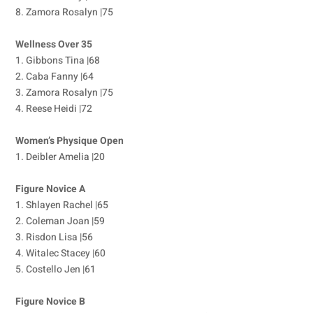
8. Zamora Rosalyn |75
Wellness Over 35
1. Gibbons Tina |68
2. Caba Fanny |64
3. Zamora Rosalyn |75
4. Reese Heidi |72
Women’s Physique Open
1. Deibler Amelia |20
Figure Novice A
1. Shlayen Rachel |65
2. Coleman Joan |59
3. Risdon Lisa |56
4. Witalec Stacey |60
5. Costello Jen |61
Figure Novice B