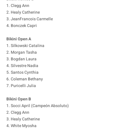
1. Clegg Ann
2. Healy Catherine
3. JeanFrancois Carmelle
4. Bonczek Capri
Bikini Open A
1. Silkowski Catalina
2. Morgan Tasha
3. Bogdan Laura
4. Silvestre Nadia
5. Santos Cynthia
6. Coleman Bethany
7. Puricelli Julia
Bikini Open B
1. Socci April (Campeón Absoluto)
2. Clegg Ann
3. Healy Catherine
4. White Myosha