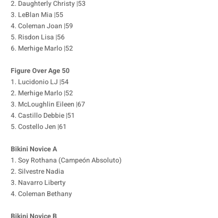
2. Daughterly Christy |53
3. LeBlan Mia |55
4. Coleman Joan |59
5. Risdon Lisa |56
6. Merhige Marlo |52
Figure Over Age 50
1. Lucidonio LJ |54
2. Merhige Marlo |52
3. McLoughlin Eileen |67
4. Castillo Debbie |51
5. Costello Jen |61
Bikini Novice A
1. Soy Rothana (Campeón Absoluto)
2. Silvestre Nadia
3. Navarro Liberty
4. Coleman Bethany
Bikini Novice B