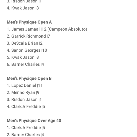
3. Risdon Jason |1
4. Kwak Jason |8
Men’s Physique Open A
1. James Jamaal |12 (Campeón Absoluto)
2. Garrick Richmond |7
3. DeScala Brian |2
4. Sanon Georges |10
5. Kwak Jason |8
6. Barner Charles |4
Men’s Physique Open B
1. Lopez Daniel |11
2. Menno Ryan |9
3. Risdon Jason |1
4. ClarkJr Freddie |5
Men’s Physique Over Age 40
1. ClarkJr Freddie |5
2. Barner Charles |4