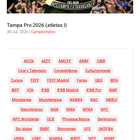
Tampa Pro 2026 (atletas I)
30 Jul, 2026
|
Campeonatos
AECN
AEFF
AMCFF
ANBF
CIBB
Cine y Televisión
Competidores
Culturismoweb
Cursos
FEFF
FEFF Madrid
Ferias
GBO
IBFA
IBFF
ICN
IFBB
IFBB Madrid
IFBB Pro
INBF
Miscelanea
Musclemania
NABBA
NAC
NBBUI
Necrológicas
NGA
NMA
NPAA
NPC
NPC Worldwide
OCB
Physique Mania
Seminarios
Sin siglas
SNBF
Strongman
UFE
UKDFBA
UNBA
USBF
WABBA
WBFF
WFF
WNBF