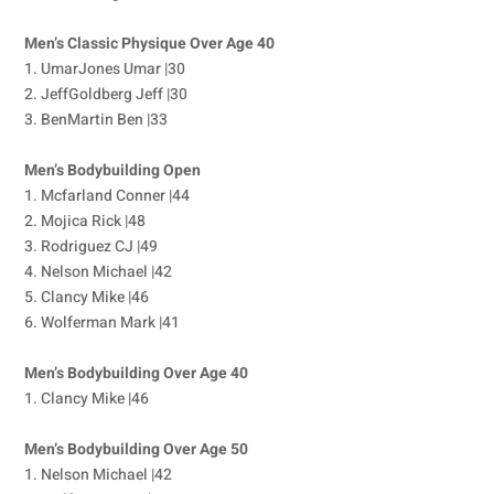
Men’s Classic Physique Over Age 40
1. UmarJones Umar |30
2. JeffGoldberg Jeff |30
3. BenMartin Ben |33
Men’s Bodybuilding Open
1. Mcfarland Conner |44
2. Mojica Rick |48
3. Rodriguez CJ |49
4. Nelson Michael |42
5. Clancy Mike |46
6. Wolferman Mark |41
Men’s Bodybuilding Over Age 40
1. Clancy Mike |46
Men’s Bodybuilding Over Age 50
1. Nelson Michael |42