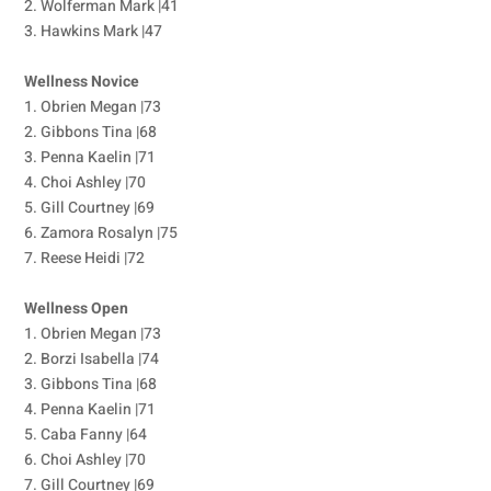
2. Wolferman Mark |41
3. Hawkins Mark |47
Wellness Novice
1. Obrien Megan |73
2. Gibbons Tina |68
3. Penna Kaelin |71
4. Choi Ashley |70
5. Gill Courtney |69
6. Zamora Rosalyn |75
7. Reese Heidi |72
Wellness Open
1. Obrien Megan |73
2. Borzi Isabella |74
3. Gibbons Tina |68
4. Penna Kaelin |71
5. Caba Fanny |64
6. Choi Ashley |70
7. Gill Courtney |69