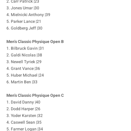
2. Carr Patrick |23
3. Jones Umar |30
4. Mielnicki Anthony |39
5. Parker Lance |21
6. Goldberg Jeff |30
Men’s Classic Physique Open B
1. Bilbruck Gavin |31
2. Galdi Nicolas |38
3. Newell Tyriek |29
4. Grant Vance |36
5. Huber Michael |24
6. Martin Ben |33
Men’s Classic Physique Open C
1. David Danny |40
2. Dodd Harper |26
3. Yoder Karsten |32
4. Caswell Sean |35
5. Farmer Logan |34