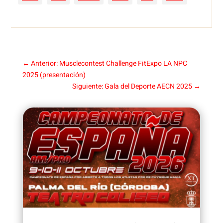
←
Anterior: Musclecontest Challenge FitExpo LA NPC
2025 (presentación)
Siguiente: Gala del Deporte AECN 2025
→