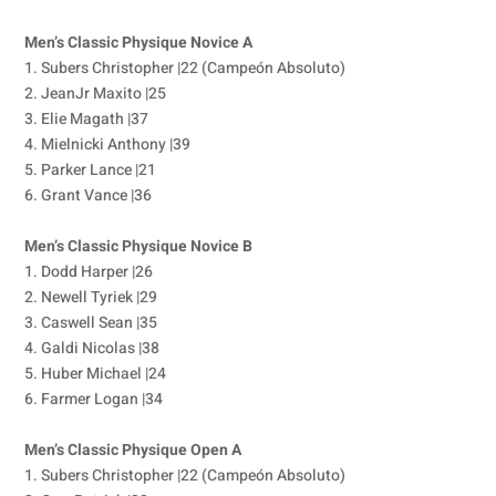
Men’s Classic Physique Novice A
1. Subers Christopher |22 (Campeón Absoluto)
2. JeanJr Maxito |25
3. Elie Magath |37
4. Mielnicki Anthony |39
5. Parker Lance |21
6. Grant Vance |36
Men’s Classic Physique Novice B
1. Dodd Harper |26
2. Newell Tyriek |29
3. Caswell Sean |35
4. Galdi Nicolas |38
5. Huber Michael |24
6. Farmer Logan |34
Men’s Classic Physique Open A
1. Subers Christopher |22 (Campeón Absoluto)