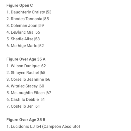
Figure Open C
1. Daughterly Christy |53
2. Rhodes Tannasia |85
3. Coleman Joan |59
4. LeBlanc Mia |55
5. Shadle Alise |58
6. Merhige Marlo |52
Figure Over Age 35 A
1. Wilson Danique |62
2. Shlayen Rachel |65
3. Corsello Jeannine |66
4. Witalec Stacey |60
5. McLoughlin Eileen |67
6. Castillo Debbie |51
7. Costello Jen |61
Figure Over Age 35 B
1. Lucidonio LJ |54 (Campeón Absoluto)