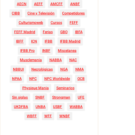
AECN
AEFF
AMCFF
ANBF
CIBB
Cine y Televisión
Competidores
Culturismoweb
Cursos
FEFF
FEFF Madrid
Ferias
GBO
IBFA
IBFF
ICN
IFBB
IFBB Madrid
IFBB Pro
INBF
Miscelanea
Musclemania
NABBA
NAC
NBBUI
Necrológicas
NGA
NMA
NPAA
NPC
NPC Worldwide
OCB
Physique Mania
Seminarios
Sin siglas
SNBF
Strongman
UFE
UKDFBA
UNBA
USBF
WABBA
WBFF
WFF
WNBF