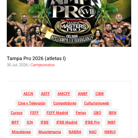
Tampa Pro 2026 (atletas I)
30 Jul, 2026
|
Campeonatos
AECN
AEFF
AMCFF
ANBF
CIBB
Cine y Televisión
Competidores
Culturismoweb
Cursos
FEFF
FEFF Madrid
Ferias
GBO
IBFA
IBFF
ICN
IFBB
IFBB Madrid
IFBB Pro
INBF
Miscelanea
Musclemania
NABBA
NAC
NBBUI