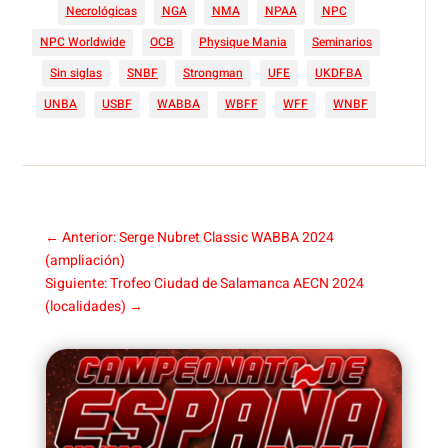
Necrológicas
NGA
NMA
NPAA
NPC
NPC Worldwide
OCB
Physique Mania
Seminarios
Sin siglas
SNBF
Strongman
UFE
UKDFBA
UNBA
USBF
WABBA
WBFF
WFF
WNBF
←
Anterior: Serge Nubret Classic WABBA 2024
(ampliación)
Siguiente: Trofeo Ciudad de Salamanca AECN 2024
(localidades)
→