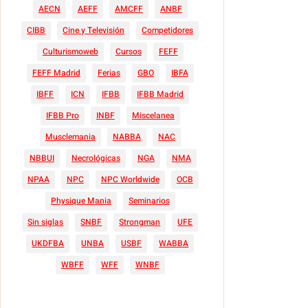
AECN
AEFF
AMCFF
ANBF
CIBB
Cine y Televisión
Competidores
Culturismoweb
Cursos
FEFF
FEFF Madrid
Ferias
GBO
IBFA
IBFF
ICN
IFBB
IFBB Madrid
IFBB Pro
INBF
Miscelanea
Musclemania
NABBA
NAC
NBBUI
Necrológicas
NGA
NMA
NPAA
NPC
NPC Worldwide
OCB
Physique Mania
Seminarios
Sin siglas
SNBF
Strongman
UFE
UKDFBA
UNBA
USBF
WABBA
WBFF
WFF
WNBF