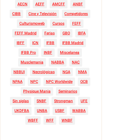
AECN
AEFF
AMCFF
ANBF
CIBB
Cine y Televisión
Competidores
Culturismoweb
Cursos
FEFF
FEFF Madrid
Ferias
GBO
IBFA
IBFF
ICN
IFBB
IFBB Madrid
IFBB Pro
INBF
Miscelanea
Musclemania
NABBA
NAC
NBBUI
Necrológicas
NGA
NMA
NPAA
NPC
NPC Worldwide
OCB
Physique Mania
Seminarios
Sin siglas
SNBF
Strongman
UFE
UKDFBA
UNBA
USBF
WABBA
WBFF
WFF
WNBF