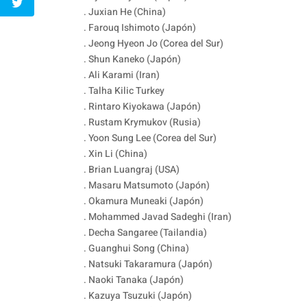
. Juxian He (China)
. Farouq Ishimoto (Japón)
. Jeong Hyeon Jo (Corea del Sur)
. Shun Kaneko (Japón)
. Ali Karami (Iran)
. Talha Kilic Turkey
. Rintaro Kiyokawa (Japón)
. Rustam Krymukov (Rusia)
. Yoon Sung Lee (Corea del Sur)
. Xin Li (China)
. Brian Luangraj (USA)
. Masaru Matsumoto (Japón)
. Okamura Muneaki (Japón)
. Mohammed Javad Sadeghi (Iran)
. Decha Sangaree (Tailandia)
. Guanghui Song (China)
. Natsuki Takaramura (Japón)
. Naoki Tanaka (Japón)
. Kazuya Tsuzuki (Japón)