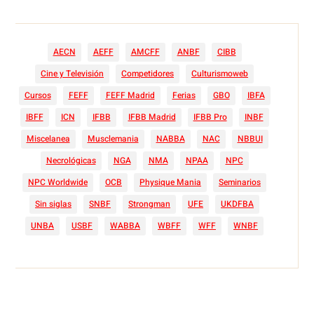
AECN
AEFF
AMCFF
ANBF
CIBB
Cine y Televisión
Competidores
Culturismoweb
Cursos
FEFF
FEFF Madrid
Ferias
GBO
IBFA
IBFF
ICN
IFBB
IFBB Madrid
IFBB Pro
INBF
Miscelanea
Musclemania
NABBA
NAC
NBBUI
Necrológicas
NGA
NMA
NPAA
NPC
NPC Worldwide
OCB
Physique Mania
Seminarios
Sin siglas
SNBF
Strongman
UFE
UKDFBA
UNBA
USBF
WABBA
WBFF
WFF
WNBF