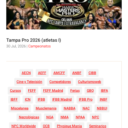
Tampa Pro 2026 (atletas I)
30 Jul, 2026
|
Campeonatos
AECN
AEFF
AMCFF
ANBF
CIBB
Cine y Televisión
Competidores
Culturismoweb
Cursos
FEFF
FEFF Madrid
Ferias
GBO
IBFA
IBFF
ICN
IFBB
IFBB Madrid
IFBB Pro
INBF
Miscelanea
Musclemania
NABBA
NAC
NBBUI
Necrológicas
NGA
NMA
NPAA
NPC
NPC Worldwide
OCB
Physique Mania
Seminarios