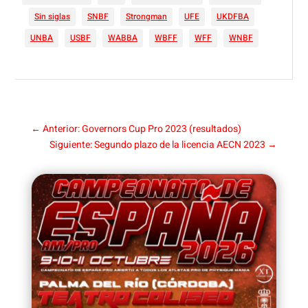
Sin siglas
SNBF
Strongman
UFE
UKDFBA
UNBA
USBF
WABBA
WBFF
WFF
WNBF
←
Anterior: Governors Cup Pro 2023 (resultados)
Siguiente: Segundo plazo de la licencia AECN 2023
→