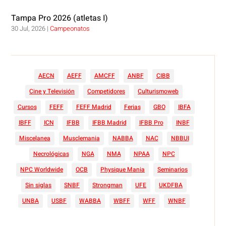
Tampa Pro 2026 (atletas I)
30 Jul, 2026
|
Campeonatos
AECN
AEFF
AMCFF
ANBF
CIBB
Cine y Televisión
Competidores
Culturismoweb
Cursos
FEFF
FEFF Madrid
Ferias
GBO
IBFA
IBFF
ICN
IFBB
IFBB Madrid
IFBB Pro
INBF
Miscelanea
Musclemania
NABBA
NAC
NBBUI
Necrológicas
NGA
NMA
NPAA
NPC
NPC Worldwide
OCB
Physique Mania
Seminarios
Sin siglas
SNBF
Strongman
UFE
UKDFBA
UNBA
USBF
WABBA
WBFF
WFF
WNBF