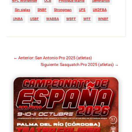
NPC Worldwide
OCB
Physique Mania
Seminarios
Sin siglas
SNBF
Strongman
UFE
UKDFBA
UNBA
USBF
WABBA
WBFF
WFF
WNBF
←
Anterior: San Antonio Pro 2025 (atletas)
Siguiente: Sasquatch Pro 2025 (atletas)
→