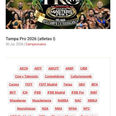
Tampa Pro 2026 (atletas I)
30 Jul, 2026
|
Campeonatos
AECN
AEFF
AMCFF
ANBF
CIBB
Cine y Televisión
Competidores
Culturismoweb
Cursos
FEFF
FEFF Madrid
Ferias
GBO
IBFA
IBFF
ICN
IFBB
IFBB Madrid
IFBB Pro
INBF
Miscelanea
Musclemania
NABBA
NAC
NBBUI
Necrológicas
NGA
NMA
NPAA
NPC