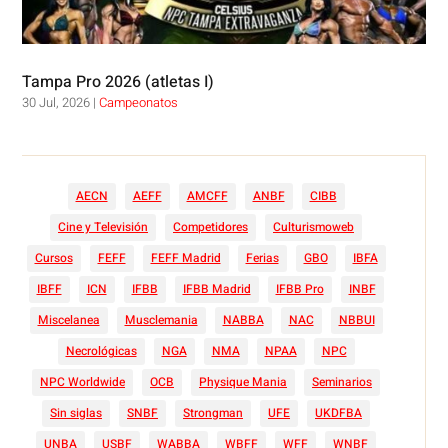
Tampa Pro 2026 (atletas I)
30 Jul, 2026
|
Campeonatos
AECN
AEFF
AMCFF
ANBF
CIBB
Cine y Televisión
Competidores
Culturismoweb
Cursos
FEFF
FEFF Madrid
Ferias
GBO
IBFA
IBFF
ICN
IFBB
IFBB Madrid
IFBB Pro
INBF
Miscelanea
Musclemania
NABBA
NAC
NBBUI
Necrológicas
NGA
NMA
NPAA
NPC
NPC Worldwide
OCB
Physique Mania
Seminarios
Sin siglas
SNBF
Strongman
UFE
UKDFBA
UNBA
USBF
WABBA
WBFF
WFF
WNBF