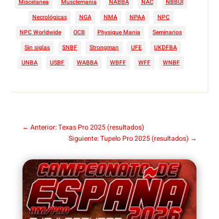
Miscelanea
Musclemania
NABBA
NAC
NBBUI
Necrológicas
NGA
NMA
NPAA
NPC
NPC Worldwide
OCB
Physique Mania
Seminarios
Sin siglas
SNBF
Strongman
UFE
UKDFBA
UNBA
USBF
WABBA
WBFF
WFF
WNBF
←
Anterior: Texas Pro 2025 (resultados)
Siguiente: Tupelo Pro 2025 (resultados)
→