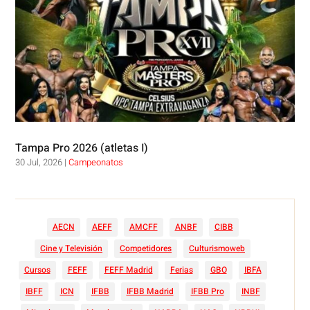
Tampa Pro 2026 (atletas I)
30 Jul, 2026
|
Campeonatos
AECN
AEFF
AMCFF
ANBF
CIBB
Cine y Televisión
Competidores
Culturismoweb
Cursos
FEFF
FEFF Madrid
Ferias
GBO
IBFA
IBFF
ICN
IFBB
IFBB Madrid
IFBB Pro
INBF